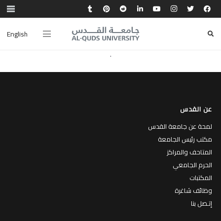
التحقت بجامعة الخليل وتخرجت منها بدرجة البكالوريوس في الرياضيات .
English
شاركت بعدة دورات ومبادرات على مستوى مديرية التربية والتعليم في الخليل
.
عن القدس
لمحة عن جامعة القدس
مكتب رئيس الجامعة
المتاحف والمراكز
الحرم الجامعي
المكتبات
وظائف شاغرة
إتـصل بنا