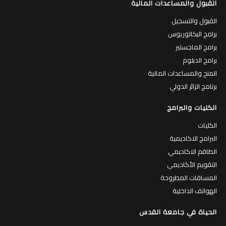
القبول والمساعدات المالية
القبول والتسجيل
برامج البكالوريوس
برامج الماجستير
برامج الدبلوم
المنح والمساعدات المالية
برنامج الزائر الدولي
الكليات والبرامج
الكليات
البرامج الاكاديمية
الطاقم الاكاديمي
التقويم الأكاديمي
المساقات المطروحة
الهواتف الداخلية
الحياة في جامعة القدس