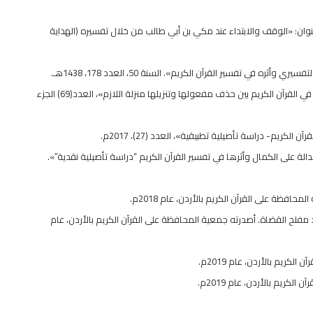
عنوان: «الوقف والابتداء عند مكي بن أبي طالب من خلال تفسيره (الهداية
15. بحث علمي مُحَكَّم منشور في مجلة جامعة أم القرى (علوم الشريعة)، وهو بعنوان: «أفعال العلم في القرآن الكريم بين حذف مفعولها وتنزيلها منزلة اللازم»، العدد(69) الجزء
الة على الكمال وأثرها في تفسير القرآن الكريم “دراسة تأصيلية نقدية”».
د مفلح القضاة. أصدرته جمعية المحافظة على القرآن الكريم بالأردن، عام