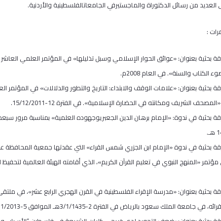
رات :
رقة بحثية بعنوان: «عوائق الحوار الإسلامي وسبل تذليلها» في المؤتمر العلمي العاشر
الكتاب والسنة». في العام 2008م.
رقة بحثية بعنوان: «علامات الوقف والابتداء: التاريخ والتطور والدلالات» في المؤتمر 
المصحف الشريف ومكانته في الحضارة الإسلامية». في الفترة 12-15/12/2011.
رقة بحثية في ندوة: «الإمام برهان الدين الجعبريوجهوده العلمية» بمناسبة مرور سبعم
رقة بحثية بعنوان: «مدرسة الإقراء الفلسطينية في القرن الهجري الرابع عشر»، في مل
في جامعة الملك سعود بالرياض في الفترة 2-3/1/1435هـ الموافق 5-6/11/2013م.
ورقة بحثية بعنوان:«ضعف التجويد لدى خريجي كليات الشريعة في فلسطين “الأسباب وا