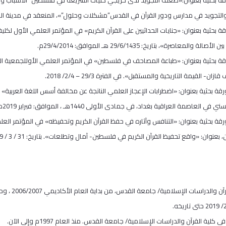
التجويد في مدارس ودور القرآن في القدس”مشكلات وحلول”»، المنعقد في مدينة القدس بتاريخ 13
رقة بحثية بعنوان: «جنايات الحداثيين على القرآن الكريم» في المؤتمر العلمي الأول ل
 والمعاصرة»، بتاريخ: 29/6/1435 هـ الموافق: 29/4/2014م.
رقة بحثية بعنوان: «طباعة المصاحف في فلسطين» في المؤتمر العلمي الأوللجمعية الق
- القيمة التاريخية والمستقبل». في الفترة 29/3 – 2/4/ 2018.
بورقة بحثية بعنوان: «اضطرابات الإعجاز العلمي الناتجة عن مخالفة أسس اللغة العربية»
العاصمة العراقية بغداد، في جمادى الأولى 1440هـ ، الموافق: فبراير 2019م.
بورقة بحثية بعنوان: «التنافس وآثاره في حفظ القرآن الكريم وتحفيظه» في المؤتمر الع
عنوان: «واقع تحفيظ القرآن الكريم في فلسطين- آمال وتطلعات». بتاريخ: 31 / 3 / 2019م.
لية القرآن والدراسات الإسلامية/ جامعة القدس. منذ العام 1997م وإلى الآن.