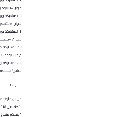
عنوان:«التلاوة و
8. المشاركة بو
عنوان: «التفسير بين الأصالة
9. المشاركة بو
بعنوان: «مصحف قازان
10. المشاركة 
ديوان الوقف السني في 
11. المشاركة 
بنابلس/ فلسطين، ب
الخبرات :
الأكاديمي 2018/ 2019 حتى تاريخه.
* محاضر متفرغ في ك