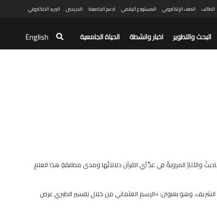
الطالب
الصف الإلكتروني
المستودع الرقمي
ادعم الجامعة
الخريجين
البريد الالكتروني
English
البحث والتطوير
اخبار وانشطة
الحياة الجامعية
 والآثارُ المرويةُ في عدِّ آي القرآن دلالاتُها ومدى مطابقةِ هذا العلمِ
ف الشريف، وهو بعنوان: «الرسم العثماني من خلال تفسير الطبري عرض