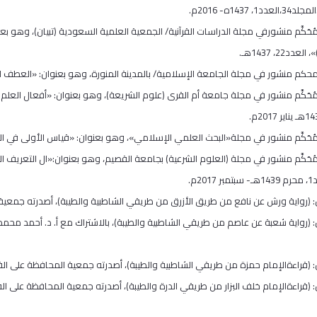
1437ه- 2016م.
مُحَكَّم منشورفي مجلة الدراسات القرآنية/ الجمعية العلمية السعودية (تبيان)، وهو ب
د22، 1437هـ.
مُحَكَّم منشور في مجلة (العلوم الشرعية) بجامعة القصيم، وهو بعنوان:«ال التعريف الد
ان: (رواية شعبة عن عاصم من طريقي الشاطبية والطيبة)، بالاشتراك مع أ. د. أحمد محم