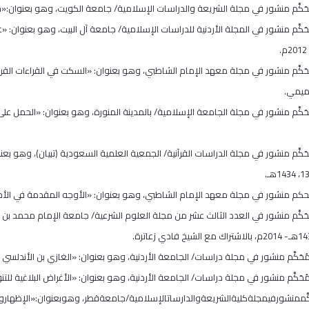
تميمي.
حَكَّم منشور في مجلة الدراسات القرآنية/ الجمعية العلمية السعودية (تبيان)، وهو 
حَكَّم منشور في العدد الثالث عشر من مجلة العلوم الشرعية/ جامعة الإمام محمد بن 
حَكَّممنشورفيمجلةكليةالشريعةوالدارساتالإسلامية/جامعةقطر، وهوبعنوان:«الإظهاروالإ