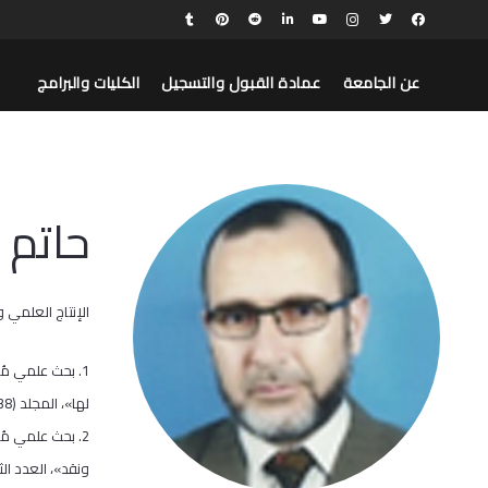
عن الجامعة
عمادة القبول والتسجيل
الكليات والبرامج
حاتم 
الإنتاج العلمي و
1. بحث علمي مُ
لها»، المجلد (38)، العدد 1، أيار 2011م.
2. بحث علمي م
ونقد»، العدد الثامن، 