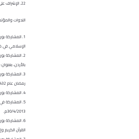
22. الإشراف على العديد من رسائل الدكتوراة والماجستيرفي الجامعاتالفلسطينية والأردنية.
الندوات والمؤتم
1. المشاركة بو
الإسلامي في ضوء 
2. المشاركة بو
بالأردن، بعنوان: «
3. المشاركة بو
رمضان عام 1432 هـ.
4. المشاركة بورقة بحثية في ندوة «الإمام ابن الجزري شمس القراء» التي عقدتها جمعية المحافظة على القرآن الكريم بالأردن يوم 29/5/1433هـ الموافق 21/4/2012م.
30/4/2013م.
6. المشاركة بو
القرآن الكريم وإقرائه، 
7. المشاركة ب