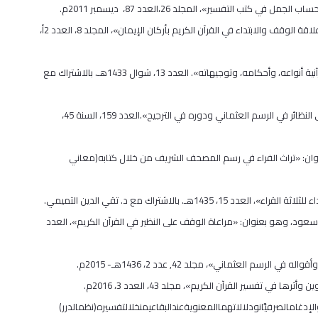
4. بحث علمي مُحَكَّم منشور في المجلة الأردنية للدراسات الإسلامية/ جامعة آل البيت، وهو بعنوان: «علاقة الوقف والابتداء في القرآن الكريم بأركان الإيمان»، المجلد 8، العدد 2أ،
5. بحث علمي مُحَكَّم منشور في مجلة معهد الإمام الشاطبي، وهو بعنوان: «السكت في القراءات القرآنية أنواعه، وأحكامه، وتوجيهاته». العدد 13، شوال 1433هـ. بالاشتراك مع
6. بحث علمي مُحَكَّم منشور في مجلة الجامعة الإسلامية/ بالمدينة المنورة، وهو بعنوان: «الحمل على النظائر في الرسم العثماني ودوره في الترجيح».العدد 159، السنة 45،
بعنوان: «تراث الفراء في رسم المصحف الشريف من خلال كتابه(معاني
سعود، وهو بعنوان: «مراعاة الوقف على النظير في القرآن الكريم»، العدد
دغامالصرفيَّانودلالاتهماالمعنويةعندالبقاعيمنخلالتفسيره(نظمالدرر)