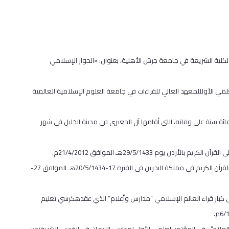
 لكلية الشريعة في جامعة جرش الأهلية، بعنوان: «الحوار الإسلامي
العلمي الأولللمعهد العالي للقراءات في جامعة العلوم الإسلامية العالمية
ائة سنة على وفاته، التي أقامها آل الجعبري في مدينة الخليل في شهر
5. المشاركة في مؤتمر «المنهج النبوي في تعليم القرآن الكريم»، الذي أقامته الهيئة العالمية لتحفيظ القرآن الكريم في مملكة البحرين في الفترة 17-20/5/1434هـ الموافق 27-
تقى كبار قراء العالم الإسلامي “مدارس وأعلام” الذي عقدهكرسي تعليم
لعلاج”» في المؤتمر العلمي الأول لمدارس الإيمان في القدس الشريفتحت