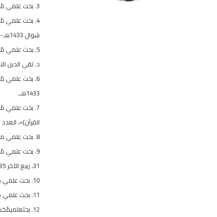
3. بحث علمي مُحَكَّم منشور في مجلة الشريعة والدراسات الإسلامية/ جامعة الكويت، وهو بعنوان:«حساب الجمل في كتب التفسير»، المجلد 26،العدد 87، ديسمبر 2011م.
شوال 1433هـ- 2012م.
د. تقي الدين ال
1433هـ.
7. بحث علمي مُ
القرآن)»، العدد 13، 1434هـ.
8. بحث علمي محكم منشور في مجلة معهد الإمام الشاطبي، وهو بعنوان: «الأوجه المقدمة في الأداء للثلاثة القراء»، العدد 15، 1435هـ. بالاشتراك مع د. تقي الدين التميمي.
9. بحث علمي مُ
31، ربيع الآخر 1435هـ- 2014م، بالاشتراك مع الشيخ فادي زعاترة.
10. بحث علمي مُحَكَّم منشور في مجلة دراسات/ الجامعة الأردنية، وهو بعنوان: «الغازي بن الأندلسي وأقواله في الرسم العثماني»، مجلد 42, عدد 2، 1436هـ- 2015م.
11. بحث علمي مُحَكَّم منشور في مجلة دراسات/ الجامعة الأردنية، وهو بعنوان: «الأغراض البلاغية للتنوين وأثرها في تفسير القرآن الكريم»، مجلد 43، العدد 3، 2016م.
12. بحثعلميمُ