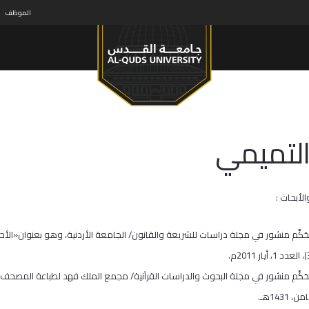
الموظف
التميمي
الأبحاث :
حَكَّم منشور في مجلة دراسات للشريعة والقانون/ الجامعة الأردنية، وهو بعنوان«الأحاديثُ
ُحَكَّم منشور في مجلة البحوث والدراسات القرآنية/ مجمع الملك فهد لطباعة المصح
1431هـ.