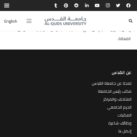
أ. إيمان قيسية حاصلة على درجة البكالوريوس في اللغة الإنجليزية وأساليب
التدريس ودرجة الماجستير في أساليب التدريس في اللغة الإنجليزية. تلتزم
English
إيمان بتطوير التعليم من خلال الأساليب المبتكرة واستراتيجيات التدريس
الفعالة.
عن القدس
لمحة عن جامعة القدس
مكتب رئيس الجامعة
المتاحف والمراكز
الحرم الجامعي
المكتبات
وظائف شاغرة
إتـصل بنا