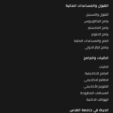
القبول والمساعدات المالية
القبول والتسجيل
برامج البكالوريوس
برامج الماجستير
برامج الدبلوم
المنح والمساعدات المالية
برنامج الزائر الدولي
الكليات والبرامج
الكليات
البرامج الاكاديمية
الطاقم الاكاديمي
التقويم الأكاديمي
المساقات المطروحة
الهواتف الداخلية
الحياة في جامعة القدس