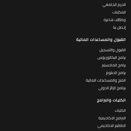
الحرم الجامعي
المكتبات
وظائف شاغرة
إتـصل بنا
القبول والمساعدات المالية
القبول والتسجيل
برامج البكالوريوس
برامج الماجستير
برامج الدبلوم
المنح والمساعدات المالية
برنامج الزائر الدولي
الكليات والبرامج
الكليات
البرامج الاكاديمية
الطاقم الاكاديمي