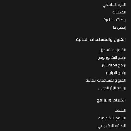
الحرم الجامعي
المكتبات
وظائف شاغرة
إتـصل بنا
القبول والمساعدات المالية
القبول والتسجيل
برامج البكالوريوس
برامج الماجستير
برامج الدبلوم
المنح والمساعدات المالية
برنامج الزائر الدولي
الكليات والبرامج
الكليات
البرامج الاكاديمية
الطاقم الاكاديمي