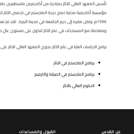
مؤسسة أكاديمية محلية تمنح درجة الماجستير في تخصص الآثار لتخ
1996م، ونقل مقره إلى حرم الجامعة في مدينة البيرة. لقد تم ت
ومتفاعلة مع المستجدات في علم الآثار لتكون على مستوى عال م
برامج الدراسات العليا في علم الآثار: يحوي المعهد العالي للاثار على
برنامج الماجستير في الاثار
برنامج الماجستير في الصيانة والترميم
الدبلوم العالي بالاثار
عن القدس
القبول والمساعدات