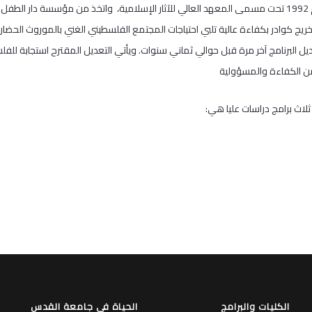
تأسس المعهد العالي للآثار بمبادرة من أكاديميين فلسطينيين عام 1992 تحت مسمى المعهد العالي للآثار الإسلامية، و
ريج كوادر بكفاءة عالية تلبي احتياجات المجتمع الفلسطيني الغني بالموروث الحض
عديل البرنامج آخر مرة قبل حوالي ثماني سنوات. ويأتي التعديل المقترح استجابة للفلس
ن الكفاءة والمسؤولية
 ثلاث برامج دراسات عليا هي:
الكليات والبرامج
الحياة في جامعة القدس