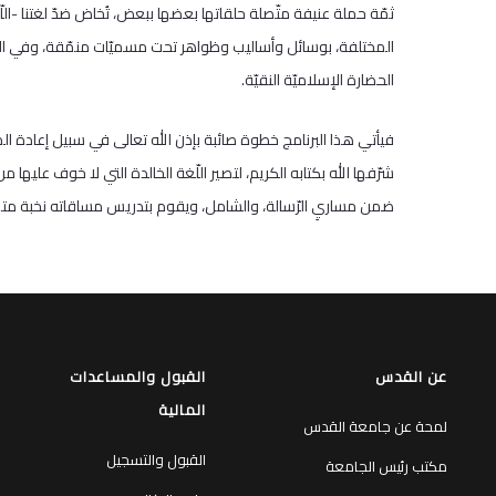
ثمّة حملة عنيفة متّصلة حلقاتها بعضها ببعض، تُخاض ضدّ لغتنا -الل
المختلفة، بوسائل وأساليب وظواهر تحت مسميّات منمّقة، وفي الحقيق
الحضارة الإسلاميّة النقيّة.
شرّفها الله بكتابه الكريم، لتصير اللّغة الخالدة التي لا خوف عليها 
ضمن مساريِ الرّسالة، والشامل، ويقوم بتدريس مساقاته نخبة متميّزة 
عن القدس
القبول والمساعدات
المالية
لمحة عن جامعة القدس
القبول والتسجيل
مكتب رئيس الجامعة