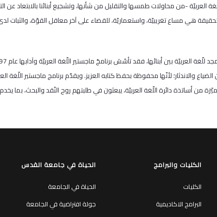
ّغة العربيّة -من محاولات طمسها والتقليل من شأنها، وتشجيع أبنائنا بالابتعاد عن ا
ة هي مساع تغريبيّة، واستعماريّة، للقضاء على آخر معاقل القوّة، والثبات لدى أبن
من الضياع والاندثار؛ لأنّها محفوظة بحفظ كتابه العزيز. ويقدّم برنامج ماجستير اللّغة 
من أساتذة دائرة اللّغة العربيّة، يبعثون في طلبتهم روح النّقد والبحث، بما يخدم ا
الكليات والبرامج
الحياة في جامعة القدس
الكليات
الحياة في الجامعة
البرامج الاكاديمية
جولة افتراضية في الجامعة