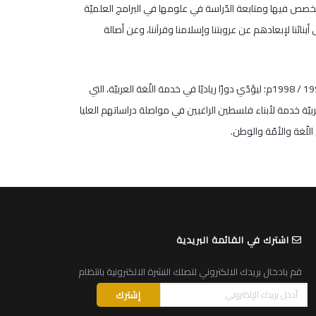
لتخصص فيها ومتابعة الدّراسة في علومها في البرامج العلميّة
ائنا لإبعادهم عن عروبتنا وإسلامنا وقرآننا، وعن أصالة
فيأتي هذا البرنامج خطوة صائبة بإذن الله تعالى في سبيل إعادة المجد للّغة العربيّة بين أبنائها، فقد تأسّسَ برنامجُ ماجستير اللّغة العربيّة وآدابها عام 1997 / 1998م؛ ليؤدّيَ دورًا رياديّا في خدمة اللّغة العربيّة، التي
العربيّة خدمة لأبناء فلسطين الراغبين في مواصلة دراساتهم العليا
للّغة والأمّة والوطن.
اشترك في القائمة البريدية
قم بادخال بريدك الالكتروني لتصلك النشرة الالكترونية بانتظام