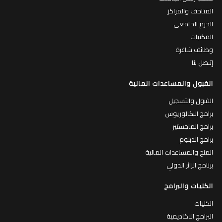
المتاحف والمراكز
الحرم الجامعي
المكتبات
وظائف شاغرة
إتـصل بنا
القبول والمساعدات المالية
القبول والتسجيل
برامج البكالوريوس
برامج الماجستير
برامج الدبلوم
المنح والمساعدات المالية
برنامج الزائر الدولي
الكليات والبرامج
الكليات
البرامج الاكاديمية