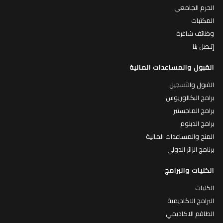
الحرم الجامعي
المكتبات
وظائف شاغرة
إتـصل بنا
القبول والمساعدات المالية
القبول والتسجيل
برامج البكالوريوس
برامج الماجستير
برامج الدبلوم
المنح والمساعدات المالية
برنامج الزائر الدولي
الكليات والبرامج
الكليات
البرامج الاكاديمية
الطاقم الاكاديمي