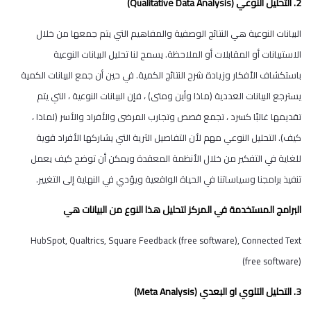
2. التحليل النوعي (Qualitative Data Analysis)
البيانات النوعية هي النتائج الوصفية والمفاهيم التي يتم جمعها من خلال
الاستبيانات أو المقابلات أو الملاحظة. يسمح لنا تحليل البيانات النوعية
باستكشاف الأفكار وزيادة شرح النتائج الكمية. في حين أن جمع البيانات الكمية
يسترجع البيانات العددية (ماذا وأين ومتى) ، فإن البيانات النوعية ، التي يتم
تقديمها غالبًا كسرد ، تجمع قصص وتجارب المرضى والأفراد والأسر (لماذا ،
كيف). التحليل النوعي مهم لأن التفاصيل الثرية التي يشاركها الأفراد قوية
للغاية في التفكير من خلال الأنظمة المعقدة ويمكن أن توضح كيف يعمل
تنفيذ برامجنا وسياساتنا في الحياة الواقعية ويؤدي في النهاية إلى التغيير.
البرامج المستخدمة في المركز لتحليل هذا النوع من البيانات هي
HubSpot, Qualtrics, Square Feedback (free software), Connected Text
(free software)
3. التحليل التلوي او البعدي (Meta Analysis)