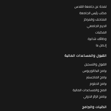
لمحة عن جامعة القدس
مكتب رئيس الجامعة
المتاحف والمراكز
الحرم الجامعي
المكتبات
وظائف شاغرة
إتـصل بنا
القبول والمساعدات المالية
القبول والتسجيل
برامج البكالوريوس
برامج الماجستير
برامج الدبلوم
المنح والمساعدات المالية
برنامج الزائر الدولي
الكليات والبرامج