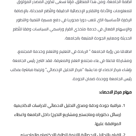
أنظمة الجامعة. ومن هذا المنطلق، فإننا نسعى لنكون المصدر الموثوق
للمعلومات والأدلة والتقارير الإحصائية الدقيقة والنُظم المحدثة، بالإضافة
الركيزة الأساسية التي تلعب دورا محوريا في دفع مسيرة التنمية والتطور
والإسهام الفعال في خدمة متخذي القرار وراسمي السياسات وفقا للنُظم
الحديثة ومعايير الجودة المتبعة بالجامعة.
انطلاقا من رؤية الجامعة ” الريادة في التعليم والتعلم وخدمة المجتمع،
ومشاركة فاعلة في بناء مجتمع العلم والمعرفة. فقد اقترح رئيس الجامعة
بإنشاء مركز احصاء او ما يشبة “مركز التحليل الإحصائي” وترتبط مباشرة بمكتب
رئيس الجامعة ووحدة ضمان الجودة.
مهام مركز الاحصاء:
مراقبة جودة ودقة وصدق التحليل الاحصائي للدراسات الاكاديمية
(رسائل دكتوراه وماجستير ومشاريع التخرج) داخل الجامعة واعطاء
الموافقة عليها.
القيام بالتحاليل الاحصائية اللازمة للطلبة (الدكتوراه والماجستير