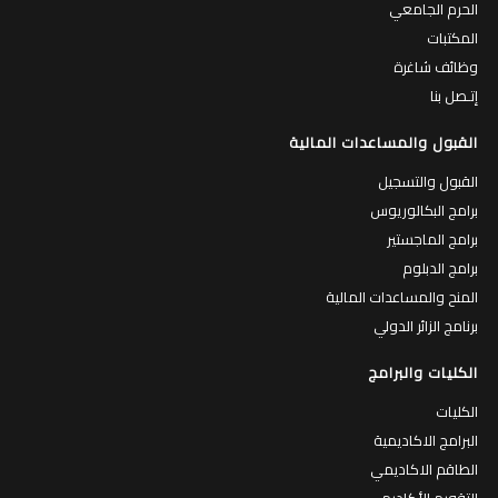
الحرم الجامعي
المكتبات
وظائف شاغرة
إتـصل بنا
القبول والمساعدات المالية
القبول والتسجيل
برامج البكالوريوس
برامج الماجستير
برامج الدبلوم
المنح والمساعدات المالية
برنامج الزائر الدولي
الكليات والبرامج
الكليات
البرامج الاكاديمية
الطاقم الاكاديمي
التقويم الأكاديمي