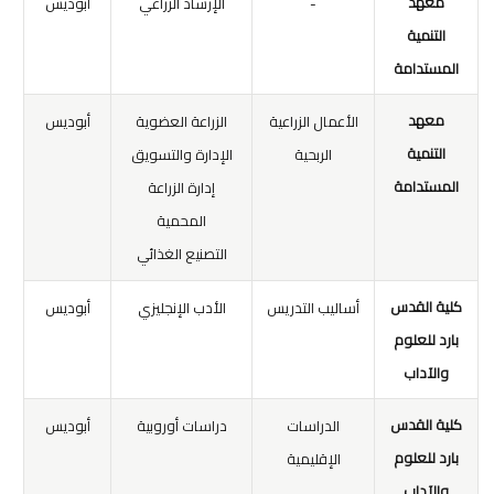
معهد
-
الإرشاد الزراعي
أبوديس
التنمية
المستدامة
معهد
الأعمال الزراعية
الزراعة العضوية
أبوديس
التنمية
الربحية
الإدارة والتسويق
المستدامة
إدارة الزراعة
المحمية
التصنيع الغذائي
كلية القدس
أساليب التدريس
الأدب الإنجليزي
أبوديس
بارد للعلوم
والآداب
كلية القدس
الدراسات
دراسات أوروبية
أبوديس
بارد للعلوم
الإقليمية
والآداب