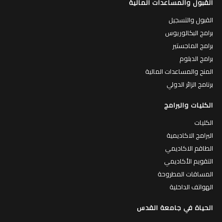
القبول والمساعدات المالية
القبول والتسجيل
برامج البكالوريوس
برامج الماجستير
برامج الدبلوم
المنح والمساعدات المالية
برنامج الزائر الدولي
الكليات والبرامج
الكليات
البرامج الاكاديمية
الطاقم الاكاديمي
التقويم الأكاديمي
المساقات المطروحة
الهواتف الداخلية
الحياة في جامعة القدس