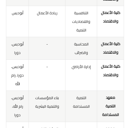
كلية الأعمال
التنافسية
ريادة الأعمال
أبوديس
والاقتصاد
واقتصاديات
التنمية
كلية الأعمال
المحاسبة
-
أبوديس،
والاقتصاد
والضرائب
دورا
كلية الأعمال
إدارة الأراضي
-
أبوديس،
والاقتصاد
دورا، رام
الله
معهد
التنمية
بناء المؤسسات
أبوديس،
التنمية
المستدامة
والتنمية البشرية
رام الله،
المستدامة
دورا